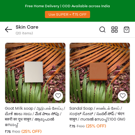
Free Home Delivery | COD Available across India
Use SUPER = ₹75 OFF
Skin Care
(20 items)
Goat Milk soap / ஆடு பால் சோப்பு /
Sandal Soap / சாண்டல் சோப் /
ಮೇಕೆ ಹಾಲು ಸಾಬು / మేక పాలు సోపు /
ಸಂಧಲ್ ಸೋಪ್ / సందల్ సోప్ / चंदन
बकरी का दूध साबुन / ആടുപാൽ
साबुन / സന്ദൽ സോപ്പ് (100 GM)
സോപ്പ്
(25% OFF)
₹75
₹100
(25% OFF)
₹75
₹100