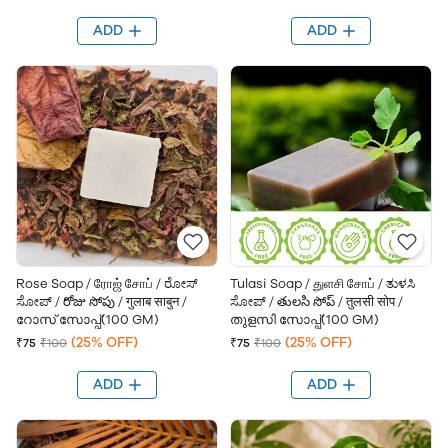
ADD
ADD
Rose Soap / ரோஜ் சோப் / ರೋಸ್
Tulasi Soap / துளசி சோப் / ತುಳಸಿ
ಸೋಪ್ / రోజు సోపు / गुलाब साबुन /
ಸೋಪ್ / తులసి సోప్ / तुलसी सोप /
റോസ് സോപ്പ്(100 GM)
തുളസി സോപ്പ്(100 GM)
(25% OFF)
(25% OFF)
₹75
₹100
₹75
₹100
ADD
ADD