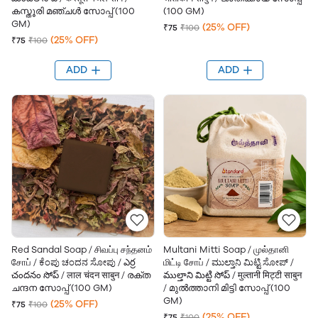
കസ്തൂരി മഞ്ചള്‍ സോപ്പ് (100
(100 GM)
GM)
(25% OFF)
₹75
₹100
(25% OFF)
₹75
₹100
ADD
ADD
Red Sandal Soap / சிவப்பு சந்தனம்
Multani Mitti Soap / முல்தானி
சோப் / ಕೆಂಪು ಚಂದನ ಸೋಪು / ఎర్ర
மிட்டி சோப் / ಮುಲ್ತಾನಿ ಮಿಟ್ಟಿ ಸೋಪ್ /
చందనం సోప్ / लाल चंदन साबुन / രക്ത
ముల్తాని మిట్టి సోప్ / मुल्तानी मिट्टी साबुन
ചന്ദന സോപ്പ് (100 GM)
/ മുൽത്താനി മിട്ടി സോപ്പ് (100
GM)
(25% OFF)
₹75
₹100
(25% OFF)
₹75
₹100