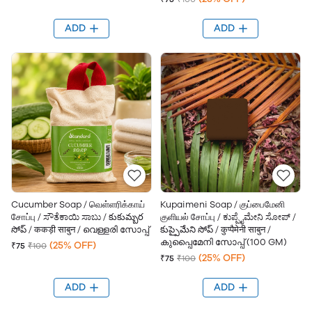
ADD
ADD
Cucumber Soap / வெள்ளரிக்காய்
Kupaimeni Soap / குப்பைமேனி
சோப்பு / ಸೌತೆಕಾಯಿ ಸಾಬು / కుకుమ్బర
குளியல் சோப்பு / ಕುಪ್ಪೈಮೇನಿ ಸೋಪ್ /
సోప్ / ककड़ी साबुन / വെള്ളരി സോപ്പ്
కుప్పైమేని సోప్ / कुप्पैमेनी साबुन /
കുപ്പൈമേനി സോപ്പ് (100 GM)
(25% OFF)
₹75
₹100
(25% OFF)
₹75
₹100
ADD
ADD