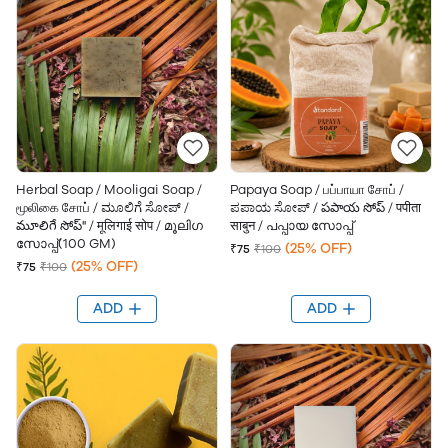
Herbal Soap / Mooligai Soap /
Papaya Soap / பப்பாயா சோப் /
மூலிகை சோப் / ಮೂಲಿಗೆ ಸೋಪ್ /
ಪಪಾಯ ಸೋಪ್ / పపాయ సోప్ / पपीता
మూలిగే సోప్" / मूलिगाई सोप / മൂലിഗ
साबुन / പപ്പായ സോപ്പ്
സോപ്പ്(100 GM)
(25% OFF)
₹75
₹100
(25% OFF)
₹75
₹100
ADD
ADD