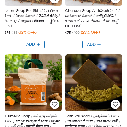
Neem Soap For Skin / வேப்பிலை
Charcoal Soap / சார்கோல் சோப் /
சோப் / ನೀಮ್ ಸೋಪ್ / వేపచెటి సోపు /
ಚಾರ್ಕೋಲ್ ಸೋಪ್ / చార్కోల్ సోప్ /
नीम साबुन / ആരോഗ്യസോപ്പ് (100
चारकोल सोप / ചാർക്കോൾ സോപ്പ്
GM)
(100 GM)
(12% OFF)
(25% OFF)
₹75
₹85
₹75
₹100
ADD
ADD
Turmeric Soap / கஸ்தூரி மஞ்சள்
Jathikai Soap / ஜாதிக்காய் சோப்பு
சோப் / ಕಸ್ತೂರಿ ಮಞ್ಜಳ್ ಸೋಪ್ / కస్తూరి
/ ಜಾತಿಕಾಯಿ ಸೋಪ್ / జాతికాయ సోప్ /
మంజల్ సోప్ / कस्तूरी मंजल सोप /
जातीकाय साबुन / ജാതിക്കായ് സോപ്പ്