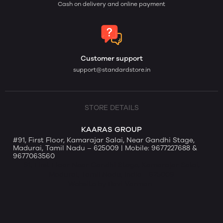
Cash on delivery and online payment
Customer support
support@standardstore.in
STORE DETAILS
KAARAS GROUP
#91, First Floor, Kamarajar Salai, Near Gandhi Stage,
Madurai, Tamil Nadu – 625009 | Mobile: 9677227688 &
9677063560
91, First Floor Near Gandhi Stage, Kamarajar Salai,
Madurai, Tamil Nadu, India - 625009
Website by Ravi Varman