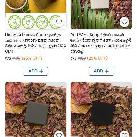
Nalangu Maavu Soap / நளங்கு
Red Wine Soap / சிவப்பு வைன்
மாவு சோப் / ನಳಂಗು ಮಾವು ಸೋಪ್ /
சோப் / ಕೆಂಪು ವೈನ್ ಸೋಪ್ / ఎరుపు వైన్
నళంగు మావు సోప్ / नलंगु मावु सोप (100
సోప్ / लाल वाइन साबुन / ചവിറ്റ വൈൻ
GM)
സോപ്പ്
(25% OFF)
(25% OFF)
₹75
₹100
₹75
₹100
ADD
ADD