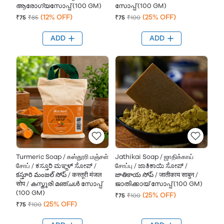
ആരോഗ്യസോപ്പ് (100 GM)
സോപ്പ് (100 GM)
(12% OFF)
(25% OFF)
₹75
₹85
₹75
₹100
ADD
ADD
Turmeric Soap / கஸ்தூரி மஞ்சள்
Jathikai Soap / ஜாதிக்காய்
சோப் / ಕಸ್ತೂರಿ ಮಞ್ಜಳ್ ಸೋಪ್ /
சோப்பு / ಜಾತಿಕಾಯಿ ಸೋಪ್ /
కస్తూరి మంజల్ సోప్ / कस्तूरी मंजल
జాతికాయ సోప్ / जातीकाय साबुन /
सोप / കസ്തൂരി മഞ്ചള്‍ സോപ്പ്
ജാതിക്കായ് സോപ്പ് (100 GM)
(100 GM)
(25% OFF)
₹75
₹100
(25% OFF)
₹75
₹100