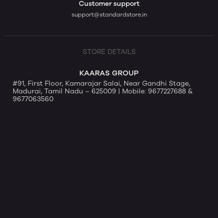
Customer support
support@standardstore.in
STORE DETAILS
KAARAS GROUP
#91, First Floor, Kamarajar Salai, Near Gandhi Stage,
Madurai, Tamil Nadu – 625009 | Mobile: 9677227688 &
9677063560
91, First Floor Near Gandhi Stage, Kamarajar Salai,
Madurai, Tamil Nadu, India - 625009
Website by Ravi Varman