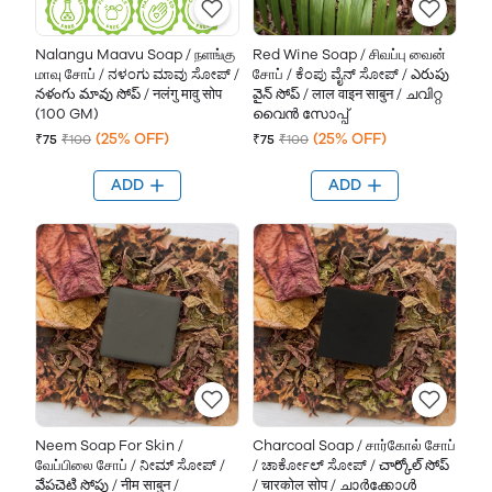
Nalangu Maavu Soap / நளங்கு
Red Wine Soap / சிவப்பு வைன்
மாவு சோப் / ನಳಂಗು ಮಾವು ಸೋಪ್ /
சோப் / ಕೆಂಪು ವೈನ್ ಸೋಪ್ / ఎరుపు
నళంగు మావు సోప్ / नलंगु मावु सोप
వైన్ సోప్ / लाल वाइन साबुन / ചവിറ്റ
(100 GM)
വൈൻ സോപ്പ്
(25% OFF)
(25% OFF)
₹75
₹100
₹75
₹100
ADD
ADD
Neem Soap For Skin /
Charcoal Soap / சார்கோல் சோப்
வேப்பிலை சோப் / ನೀಮ್ ಸೋಪ್ /
/ ಚಾರ್ಕೋಲ್ ಸೋಪ್ / చార్కోల్ సోప్
వేపచెటి సోపు / नीम साबुन /
/ चारकोल सोप / ചാർക്കോൾ