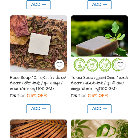
ADD
ADD
Rose Soap / ரோஜ் சோப் / ರೋಸ್
Tulasi Soap / துளசி சோப் / ತುಳಸಿ
ಸೋಪ್ / రోజు సోపు / गुलाब साबुन /
ಸೋಪ್ / తులసి సోప్ / तुलसी सोप /
റോസ് സോപ്പ്(100 GM)
തുളസി സോപ്പ്(100 GM)
(25% OFF)
(25% OFF)
₹75
₹100
₹75
₹100
ADD
ADD