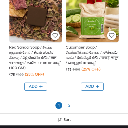
Red Sandal Soap / சிவப்பு
Cucumber Soap /
சந்தனம் சோப் / ಕೆಂಪು ಚಂದನ
வெள்ளரிக்காய் சோப்பு / ಸೌತೆಕಾಯಿ
ಸೋಪು / ఎర్ర చందనం సోప్ / लाल
ಸಾಬು / కుకుమ్బర సోప్ / ककड़ी साबुन
चंदन साबुन / രക്ത ചന്ദന സോപ്പ്
/ വെള്ളരി സോപ്പ്
(100 GM)
(25% OFF)
₹75
₹100
(25% OFF)
₹75
₹100
ADD
ADD
1
2
Sort