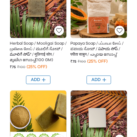
Herbal Soap / Mooligai Soap /
Papaya Soap / பப்பாயா சோப் /
மூலிகை சோப் / ಮೂಲಿಗೆ ಸೋಪ್ /
ಪಪಾಯ ಸೋಪ್ / పపాయ సోప్ /
మూలిగే సోప్" / मूलिगाई सोप /
पपीता साबुन / പപ്പായ സോപ്പ്
മൂലിഗ സോപ്പ്(100 GM)
(25% OFF)
₹75
₹100
(25% OFF)
₹75
₹100
ADD
ADD