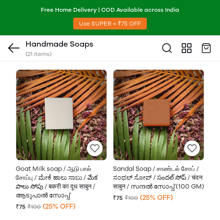
Free Home Delivery | COD Available across India
Use SUPER = ₹75 OFF
Handmade Soaps
(21 items)
Goat Milk soap / ஆடு பால்
Sandal Soap / சாண்டல் சோப் /
சோப்பு / ಮೇಕೆ ಹಾಲು ಸಾಬು / మేక
ಸಂಧಲ್ ಸೋಪ್ / సందల్ సోప్ / चंदन
పాలు సోపు / बकरी का दूध साबुन /
साबुन / സന്ദൽ സോപ്പ് (100 GM)
ആടുപാൽ സോപ്പ്
(25% OFF)
₹75
₹100
(25% OFF)
₹75
₹100