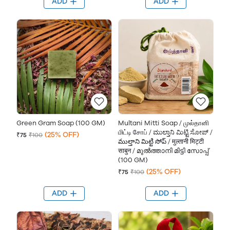
ADD
ADD
Green Gram Soap (100 GM)
Multani Mitti Soap / முல்தானி
மிட்டி சோப் / ಮುಲ್ತಾನಿ ಮಿಟ್ಟಿ ಸೋಪ್ /
(25% OFF)
₹75
₹100
ముల్తాని మిట్టి సోప్ / मुल्तानी मिट्टी
साबुन / മുൽത്താനി മിട്ടി സോപ്പ്
(100 GM)
(25% OFF)
₹75
₹100
ADD
ADD